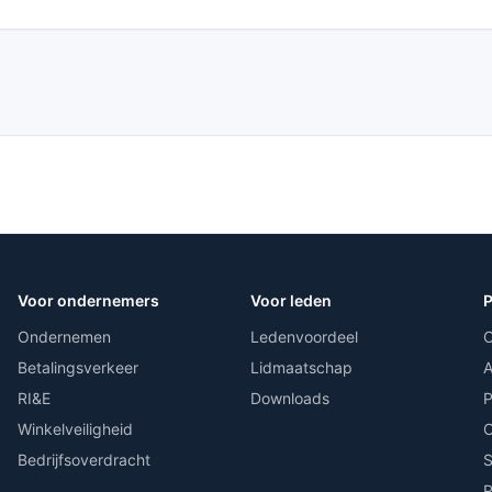
Voor ondernemers
Voor leden
P
Ondernemen
Ledenvoordeel
C
Betalingsverkeer
Lidmaatschap
A
RI&E
Downloads
P
Winkelveiligheid
O
Bedrijfsoverdracht
S